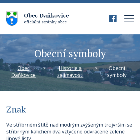
Obecní symboly
Obec
>
Historie a
>
Obecní
Daňkovice
zajímavosti
symboly
Znak
Ve stříbrném štítě nad modrým zvýšeným trojvrším se
stříbrným kalichem dva vztyčené odvrácené zelené
lipové listy.