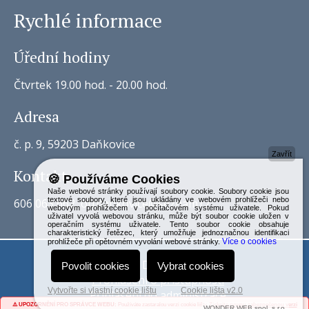
Rychlé informace
Úřední hodiny
Čtvrtek 19.00 hod. - 20.00 hod.
Adresa
č. p. 9, 59203 Daňkovice
Zavřít
Kontakt
🍪 Používáme Cookies
Naše webové stránky používají soubory cookie. Soubory cookie jsou
textové soubory, které jsou ukládány ve webovém prohlížeči nebo
606 063 662, ou.dankovice@seznam.cz
webovým prohlížečem v počítačovém systému uživatele. Pokud
uživatel vyvolá webovou stránku, může být soubor cookie uložen v
operačním systému uživatele. Tento soubor cookie obsahuje
charakteristický řetězec, který umožňuje jednoznačnou identifikaci
Více o cookies
prohlížeče při opětovném vyvolání webové stránky.
Obec Daňkovice
Povolit cookies
Vybrat cookies
Prohlášení o přístupnosti
Vytvořte si vlastní cookie lištu
Cookie lišta v2.0
Přihlášení do administrace
⚠️ UPOZORNĚNÍ PRO SPRÁVCE WEBU:
Používáte zastaralou verzi cookie lišty.
Získejte novou zabezpečenou verzi
WONDER WEB spol. s r.o.