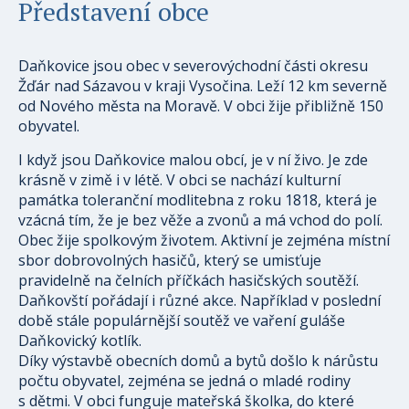
Představení obce
Daňkovice jsou obec v severovýchodní části okresu
Žďár nad Sázavou v kraji Vysočina. Leží 12 km severně
od Nového města na Moravě. V obci žije přibližně 150
obyvatel.
I když jsou Daňkovice malou obcí, je v ní živo. Je zde
krásně v zimě i v létě. V obci se nachází kulturní
památka toleranční modlitebna z roku 1818, která je
vzácná tím, že je bez věže a zvonů a má vchod do polí.
Obec žije spolkovým životem. Aktivní je zejména místní
sbor dobrovolných hasičů, který se umisťuje
pravidelně na čelních příčkách hasičských soutěží.
Daňkovští pořádají i různé akce. Například v poslední
době stále populárnější soutěž ve vaření guláše
Daňkovický kotlík.
Díky výstavbě obecních domů a bytů došlo k nárůstu
počtu obyvatel, zejména se jedná o mladé rodiny
s dětmi. V obci funguje mateřská školka, do které